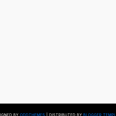
IGNED BY
ODDTHEMES
| DISTRIBUTED BY
BLOGGER TEMP