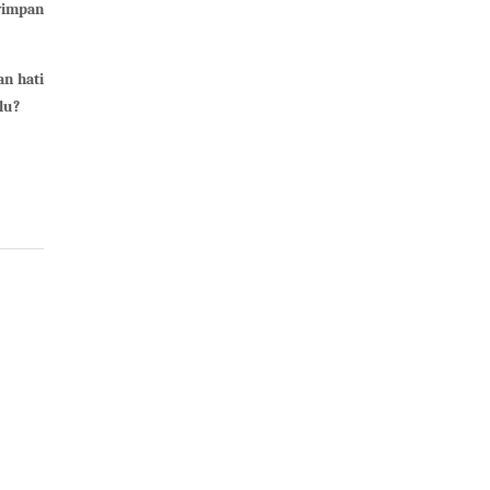
nyimpan
n hati
lu?