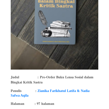
Judul
: Pre-Order Buku Lensa Sosial dalam
Bingkai Kritik Sastra
Penulis
:
Zianika Farikhatul Latifa & Nadia
Safwa Aqila
Halaman
: 97
halaman