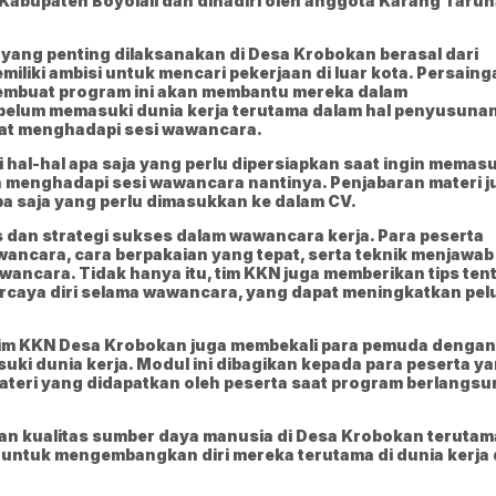
abupaten Boyolali dan dihadiri oleh anggota Karang Tarun
 yang penting dilaksanakan di Desa Krobokan berasal dari
iliki ambisi untuk mencari pekerjaan di luar kota. Persaing
 membuat program ini akan membantu mereka dalam
belum memasuki dunia kerja terutama dalam hal penyusuna
saat menghadapi sesi wawancara.
 hal-hal apa saja yang perlu dipersiapkan saat ingin memasu
ra menghadapi sesi wawancara nantinya. Penjabaran materi j
pa saja yang perlu dimasukkan ke dalam CV.
s dan strategi sukses dalam wawancara kerja. Para peserta
ancara, cara berpakaian yang tepat, serta teknik menjawab
ancara. Tidak hanya itu, tim KKN juga memberikan tips ten
rcaya diri selama wawancara, yang dapat meningkatkan pe
 tim KKN Desa Krobokan juga membekali para pemuda dengan
uki dunia kerja. Modul ini dibagikan kepada para peserta y
materi yang didapatkan oleh peserta saat program berlangs
kan kualitas sumber daya manusia di Desa Krobokan terutam
 untuk mengembangkan diri mereka terutama di dunia kerja