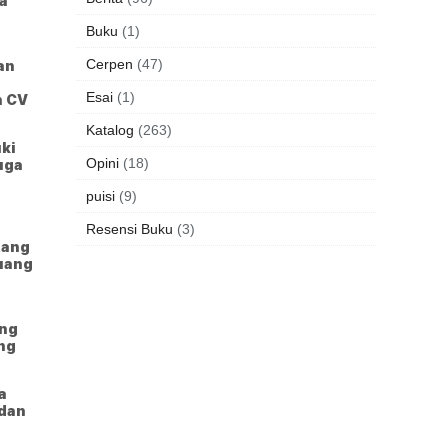
a
Buku
(1)
Cerpen
(47)
an
Esai
(1)
n CV
Katalog
(263)
ki
Opini
(18)
uga
puisi
(9)
Resensi Buku
(3)
tang
luang
ang
ung
a
 dan