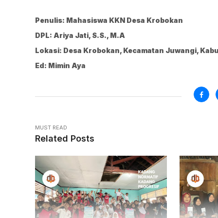
Penulis: Mahasiswa KKN Desa Krobokan
DPL: Ariya Jati, S.S., M.A
Lokasi: Desa Krobokan, Kecamatan Juwangi, Kabu
Ed: Mimin Aya
MUST READ
Related Posts