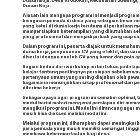
Dusun Boja, Desa Krobokan, Kecamatan Juwangi, K
Dusun Boja.
Alasan lain mengapa program ini menjadi program
keinginan pemuda di desa yang sebagian besar mem
yang ketat di dunia kerja terutama di perkotaan
mempersiapkan keterampilan yang dibutuhkan se
yang profesional dan menjadi pribadi yang siap 
Dalam program ini, peserta diajak untuk memahami
dunia kerja, penyusunan CV yang efektif, dan ca
disertai dengan contoh CV yang benar dan poin a
Bagian kedua dari workshop ini berfokus pada tip
belajar tentang pentingnya persiapan sebelum waw
pertanyaan umum yang sering diajukan oleh pewaw
bagaimana menunjukkan sikap profesional dan pe
diterima bekerja.
Sebagai upaya agar program ini semakin optimal,
modul berisi materi mengenai persiapan diri memas
mengikuti program ini. Modul ini dirancang agar 
masih bisa diakses melalui modul ini.
Melalui program ini, diharapkan dapat meningkat
para pemuda yang masih memiliki semangat tinggi
membawa kebermanfaatan bagi desa.