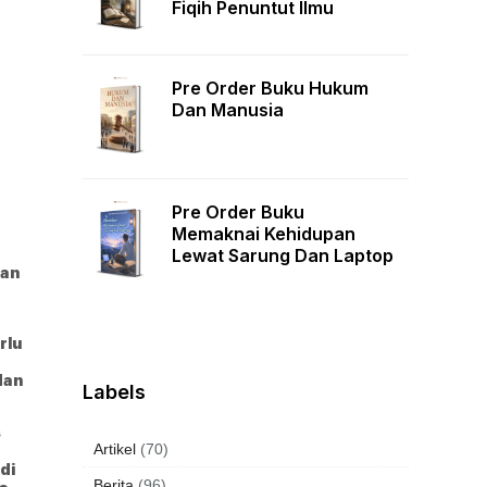
Fiqih Penuntut Ilmu
Pre Order Buku Hukum
Dan Manusia
Pre Order Buku
Memaknai Kehidupan
Lewat Sarung Dan Laptop
dan
rlu
dan
Labels
s
Artikel
(70)
a
di
Berita
(96)