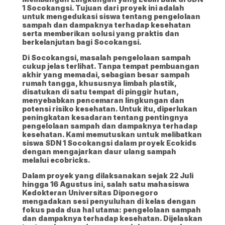
1 Socokangsi. Tujuan dari proyek ini adalah
untuk mengedukasi siswa tentang pengelolaan
sampah dan dampaknya terhadap kesehatan
serta memberikan solusi yang praktis dan
berkelanjutan bagi Socokangsi.
Di Socokangsi, masalah pengelolaan sampah
cukup jelas terlihat. Tanpa tempat pembuangan
akhir yang memadai, sebagian besar sampah
rumah tangga, khususnya limbah plastik,
disatukan di satu tempat di pinggir hutan,
menyebabkan pencemaran lingkungan dan
potensi risiko kesehatan. Untuk itu, diperlukan
peningkatan kesadaran tentang pentingnya
pengelolaan sampah dan dampaknya terhadap
kesehatan. Kami memutuskan untuk melibatkan
siswa SDN 1 Socokangsi dalam proyek Ecokids
dengan mengajarkan daur ulang sampah
melalui ecobricks.
Dalam proyek yang dilaksanakan sejak 22 Juli
hingga 16 Agustus ini, salah satu mahasiswa
Kedokteran Universitas Diponegoro
mengadakan sesi penyuluhan di kelas dengan
fokus pada dua hal utama: pengelolaan sampah
dan dampaknya terhadap kesehatan. Dijelaskan