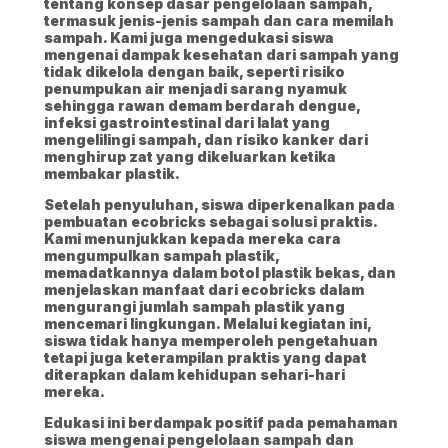
tentang konsep dasar pengelolaan sampah,
termasuk jenis-jenis sampah dan cara memilah
sampah. Kami juga mengedukasi siswa
mengenai dampak kesehatan dari sampah yang
tidak dikelola dengan baik, seperti risiko
penumpukan air menjadi sarang nyamuk
sehingga rawan demam berdarah dengue,
infeksi gastrointestinal dari lalat yang
mengelilingi sampah, dan risiko kanker dari
menghirup zat yang dikeluarkan ketika
membakar plastik.
Setelah penyuluhan, siswa diperkenalkan pada
pembuatan ecobricks sebagai solusi praktis.
Kami menunjukkan kepada mereka cara
mengumpulkan sampah plastik,
memadatkannya dalam botol plastik bekas, dan
menjelaskan manfaat dari ecobricks dalam
mengurangi jumlah sampah plastik yang
mencemari lingkungan. Melalui kegiatan ini,
siswa tidak hanya memperoleh pengetahuan
tetapi juga keterampilan praktis yang dapat
diterapkan dalam kehidupan sehari-hari
mereka.
Edukasi ini berdampak positif pada pemahaman
siswa mengenai pengelolaan sampah dan