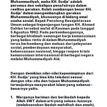
Muhammadiyah, maka KH. Sudja’ adalah
perumus dan sekaligus penafsirnya dalam
realitas gerakan. Itulah sumbangan besar KH.
Sudja’ dalam mengembangkan gerakan
Muhammadiyah, khususnya di bidang amal
usaha sosial
. Bapak Penolong Kesejahteraan
Umum sebagai kepanjangan tangan KH. Ahmad
Dahlan tersebut wafat di Kauman pada tanggal
5 Agustus 1962. Pada perkembangannya,
berbagai khidmah semangat kerja kemanusiaan
yang beliau rintis di dalam Muhammadiyah
terus berkembang dan meluas dari pelayanan
sosial, pemberdayaan masyarakat,
kebencanaan nasional, hingga respon krisis
kemanusiaan internasional di berbagai negara
melalui Muhammadiyah Aid.
Dengan demikian nilai-nilai kepemimpinan dari
KH. Sudja’ yang bisa kita teladani sesuai
dengan cita-cita dan tujuan Muhammadiyah
terwujudnya masyarakat Islam yang sebenar-
benarnya yaitu.
1.
Warganya beriman dan beribadah kepada
Allah SWT dalam arti yang seluas-luasnya
(melaksanakan ibadah mahdhah dan amah).