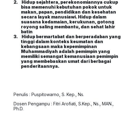
2.
Hidup sejahtera, perekonomiannya cukup
bisa memenuhi kebutuhan pokok untuk
makan, papan, pendidikan dan kesehatan
secara layak manusiawi. Hidup dalam
suasana kedamaian, kerukunan, gotong
royong saling membantu, dan sehat lahir
batin
3.
Hidup bermartabat dan berperadaban yang
tinggi dalam konteks keumatan dan
kebangsaan maka kepemimpinan
Muhammadiyah adalah pemimpin yang
memiliki semangat kemanusiaan pemimpin
yang membebaskan umat dari berbagai
penderitaannya.
Penulis : Puspitowarno, S. Kep., Ns.
Dosen Pengampu : Fitri Arofiati, S.Kep., Ns., MAN.,
Ph.D.