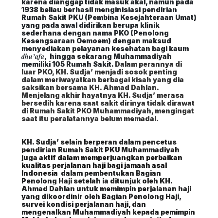
karena dianggap tidak masuk akal, namun pada
1938 beliau berhasil menginisiasi pendirian
Rumah Sakit PKU (Pembina Kesejahteraan Umat)
yang pada awal didirikan berupa klinik
sederhana dengan nama PKO (Penolong
Kesengsaraan Oemoem) dengan maksud
menyediakan pelayanan kesehatan bagi kaum
dhu’afa
,
hingga sekarang Muhammadiyah
memiliki 105 Rumah Sakit.
Dalam perannya di
luar PKO, KH. Sudja’ menjadi sosok penting
dalam meriwayatkan berbagai kisah yang dia
saksikan bersama KH. Ahmad Dahlan.
Menjelang akhir hayatnya KH. Sudja’ merasa
bersedih karena saat sakit dirinya tidak dirawat
di Rumah Sakit PKO Muhammadiyah, mengingat
saat itu peralatannya belum memadai.
KH. Sudja’ selain berperan dalam pencetus
pendirian Rumah Sakit PKU Muhammadiyah
juga
aktif dalam memperjuangkan perbaikan
kualitas perjalanan haji bagi jamaah asal
Indonesia
dalam pembentukan Bagian
Penolong Haji setelah ia ditunjuk oleh KH.
Ahmad Dahlan untuk memimpin perjalanan haji
yang dikoordinir oleh Bagian Penolong Haji,
survei kondisi perjalanan haji, dan
mengenalkan Muhammadiyah kepada pemimpin