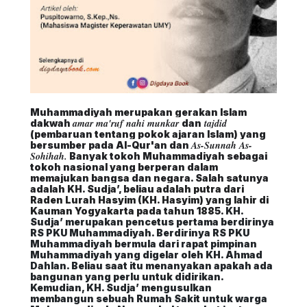
Muhammadiyah merupakan gerakan Islam
amar ma'ruf nahi munkar
tajdid
dakwah
dan
(pembaruan tentang pokok ajaran Islam) yang
As-Sunnah As-
bersumber pada Al-Qur'an dan
Sohihah.
Banyak tokoh Muhammadiyah sebagai
tokoh nasional yang berperan dalam
memajukan bangsa dan negara. Salah satunya
adalah KH. Sudja’, beliau
adalah putra dari
Raden Lurah Hasyim (KH. Hasyim) yang lahir di
Kauman Yogyakarta pada tahun 188
5.
KH.
Sudja’ merupakan pencetus pertama berdirinya
RS PKU Muhammadiyah. Berdirinya RS PKU
Muhammadiyah bermula dari rapat pimpinan
Muhammadiyah yang digelar oleh KH. Ahmad
Dahlan. Beliau saat itu menanyakan apakah ada
bangunan yang perlu untuk didirikan.
Kemudian, KH. Sudja’ mengusulkan
membangun sebuah Rumah Sakit untuk warga