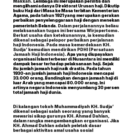
Makkah.
Lembaga ini merupakan perintis dan
mengilhami adanya Direktorat Urusan haji. Dikutip
buku Haji dari Masa ke Masa terbitan Kementerian
Agama, pada tahun 1921 yang merupakan gerakan
perbaikan penyelenggaraan haji dengan menekan
.
pemerintah Belanda
Dalam perjalanannya beliau
melaksanakan tugas ini bersama Wirjopertomo.
Berkat usaha dan ketekunannya, ia kemudian
dikenal sebagai pelopor perbaikan perjalanan
haji Indonesia. Pada masa kemerdekaan KH.
Sudja’ kemudian mendirikan PDHI (Persatuan
Jamaah Haji Indonesia).
Apa yang diupayakan
organisasi Islam terbesar di Nusantara ini memiliki
dampak besar terhadap pelaksanaan haji. Sejak
itu jumlah jamaah haji naik drastis. Pada tahun
1930-an jumlah jamaah haji Indonesia mencapai
33.000 orang. Bandingkan dengan jamaah haji di
luar Arab yang mencapai 80.000 orang. Ini
artinya negara Indonesia menyumbang 30 persen
total jamaah haji dunia.
Di kalangan tokoh Muhammadiyah KH. Sudja’
dikenal sebagai salah seorang yang banyak
mewarisi sikap gurunya KH. Ahmad Dahlan,
dalam rangka mengembangkan organisasi. Jika
KH. Ahmad Dahlan adalah peletak dasar
berbagai aktivitas amal usaha sosial