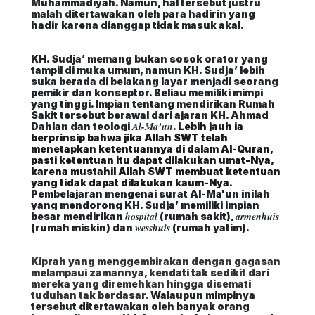
Muhammadiyah. Namun, hal tersebut justru
malah ditertawakan oleh para hadirin yang
hadir karena dianggap tidak masuk akal.
KH. Sudja’ memang bukan sosok orator yang
tampil di muka umum, namun KH. Sudja’ lebih
suka berada di belakang layar menjadi seorang
pemikir dan konseptor. Beliau memiliki mimpi
yang tinggi. Impian tentang mendirikan Rumah
Sakit tersebut berawal dari ajaran KH. Ahmad
Al-Ma’un
Dahlan dan teologi
.
Lebih jauh ia
berprinsip bahwa jika Allah SWT telah
menetapkan ketentuannya di dalam Al-Quran,
pasti ketentuan itu dapat dilakukan umat-Nya,
karena mustahil Allah SWT membuat ketentuan
yang tidak dapat dilakukan kaum-Nya.
Pembelajaran mengenai surat Al-Ma'un inilah
yang mendorong KH. Sudja’ memiliki impian
hospital
armenhuis
besar mendirikan
(rumah sakit),
wesshuis
(rumah miskin) dan
(rumah yatim).
Kiprah yang menggembirakan dengan gagasan
melampaui zamannya, kendati tak sedikit dari
mereka yang diremehkan hingga disemati
tuduhan tak berdasar.
Walaupun mimpinya
tersebut ditertawakan oleh banyak orang