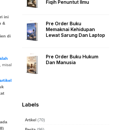
Fiqih Penuntut Ilmu
i ini
Pre Order Buku
h &
Memaknai Kehidupan
Lewat Sarung Dan Laptop
ien di
Pre Order Buku Hukum
alah
Dan Manusia
 misal
rtikel
uk
kat
Labels
Artikel
(70)
pada
8)
Berita
(96)