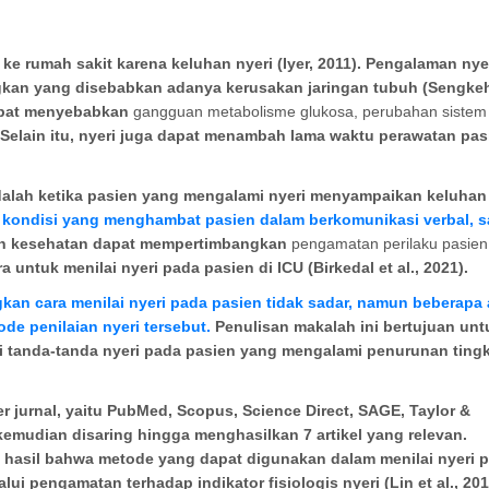
g ke rumah sakit
karena
keluhan nyeri (I
yer, 2011)
. Pengalaman nyer
ngkan yang disebabkan adanya kerusakan jaringan tubuh (Sengke
apat menyebabkan
gangguan metabolisme glukosa, perubahan sistem
 Selain itu, nyeri juga dapat menambah lama waktu perawatan pas
adalah ketika pasien yang mengalami nyeri menyampaikan keluhan
 kondisi yang menghambat pasien dalam berkomunikasi verbal, s
n kesehatan dapat mempertimbangkan
pengamatan perilaku pasien,
 untuk menilai nyeri pada pasien di ICU (Birkedal et al., 2021).
an cara menilai nyeri pada pasien tidak sadar, namun beberapa a
e penilaian nyeri tersebut.
Penulisan makalah ini bertujuan unt
 tanda-tanda nyeri pada pasien yang mengalami penurunan
ting
er
jurnal
, yaitu
PubMed, Scopus,
Science Direct, SAGE
,
Taylor &
 kemudian disaring hingga menghasilkan 7 artikel yang relevan.
h hasil bahwa metode yang dapat digunakan dalam menilai nyeri 
i pengamatan terhadap indikator fisiologis nyeri (Lin et al., 201