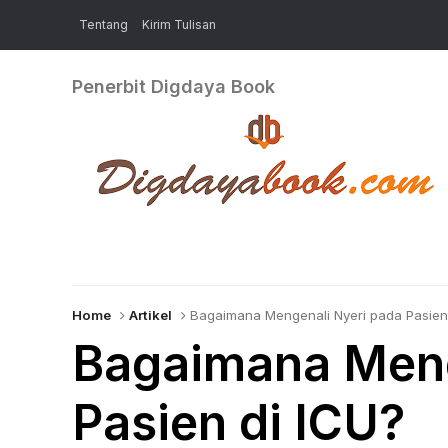
Tentang
Kirim Tulisan
Penerbit Digdaya Book
Home
Artikel
Bagaimana Mengenali Nyeri pada Pasien
Bagaimana Meng
Pasien di ICU?