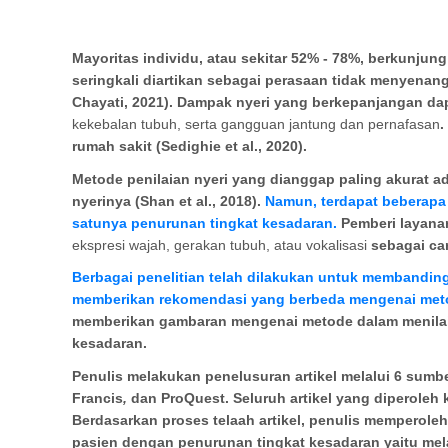
Mayoritas individu, atau sekitar 52% - 78%, berkunjun
seringkali diartikan sebagai perasaan tidak menyena
Chayati, 2021). Dampak nyeri yang berkepanjangan d
kekebalan tubuh, serta gangguan jantung dan pernafasan
.
rumah sakit (Sedighie et al., 2020)
.
Metode penilaian nyeri yang dianggap paling akurat 
nyerinya (Shan et al., 2018).
Namun, terdapat beberapa
satunya penurunan tingkat kesadaran.
Pemberi layana
ekspresi wajah, gerakan tubuh, atau vokalisasi
sebagai cara
Berbagai penelitian telah dilakukan untuk membandingk
memberikan rekomendasi yang berbeda mengenai metod
memberikan gambaran mengenai metode dalam menilai
kesadaran.
Penulis melakukan penelusuran artikel
melalui
6
sumb
Francis
,
dan ProQuest
. Seluruh artikel yang diperoleh
Berdasarkan proses telaah artikel, penulis memperole
pasien dengan penurunan tingkat kesadaran yaitu melalu