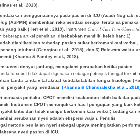
inas et al., 2013).
omendasikan penggunaannya pada pasien di ICU (Asadi-Noghabi et 
sing
(ASPMN)
memberikan rekomendasi serupa, terutama pemaka
Critical Care Pain Observati
n yang baik (Herr et al., 2019).
Instrumen
beberapa artikel penelitian
, disebabkan memiliki kelebihan: 1)
 Mudah diaplikasikan terhadap
pasien
sukar
ber
komunikasi verbal,
rpasang intubasi
(Georgiou et al., 2015); dan 3) Rata-rata waktu u
 menit (Khanna & Pandey et al., 2018).
frekuensi denyut jantung
, mengalami perubahan ketika pasien
nda tersebut tidak dapat digunakan sebagai petunjuk tunggal terkait n
an tanda-tanda vital akibat ketidakstabilan fungsi fisiologis (Her
disi penyakit yang mendasari
(Khanna & Chandralekha et al., 2018
i berbasis perilaku: CPOT memiliki keakuratan lebih baik daripad
inamik. Instrumen CPOT menunjukkan hasil pengujian yang baik ke
nyakit kritis dan tidak mampu berkomunikasi verbal; sedangkan 
menilai perubahan nyeri adalah ekspresi wajah. Penulis
i metode penilaian nyeri sebagai upaya meningkatkan perform
laksana nyeri pasien di ICU.