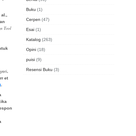
Buku
(1)
al.,
Cerpen
(47)
ian
on Tool
Esai
(1)
Katalog
(263)
ntuk
Opini
(18)
puisi
(9)
Resensi Buku
(3)
yeri
.
r et
)
.
a
tika
respon
a