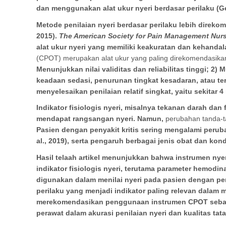
dan menggunakan alat ukur nyeri berdasar perilaku (Gel
Metode penilaian nyeri berdasar perilaku lebih direk
2015).
The American Society for Pain Management Nur
alat ukur nyeri yang memiliki keakuratan dan kehandala
(CPOT) merupakan alat ukur yang paling direkomendasikan 
Menunjukkan nilai validitas dan reliabilitas tinggi; 2)
keadaan sedasi, penurunan
tingkat
kesadaran, atau te
menyelesaikan penilaian relatif singkat, yaitu sekitar 4
Indikator fisiologis nyeri, misalnya
tekanan darah dan 
mendapat rangsangan nyeri. Namun,
perubahan tanda-ta
Pasien dengan penyakit kritis sering mengalami perubah
al., 2019), serta pengaruh berbagai jenis obat dan kon
Hasil telaah artikel menunjukkan bahwa instrumen nyer
indikator fisiologis nyeri, terutama parameter hemod
digunakan dalam menilai nyeri pada pasien dengan pe
perilaku yang menjadi indikator paling relevan dalam 
merekomendasikan penggunaan instrumen CPOT sebaga
perawat dalam akurasi penilaian nyeri dan kualitas tata